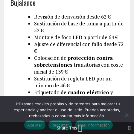
Bujalance
Revisión de derivación desde 62 €
Sustitución de base de toma a partir de
52 €
Montaje de foco LED a partir de 64 €
Ajuste de diferencial con fallo desde 72
€
Colocación de
protección contra
sobretensiones
transitorias con coste
inicial de 139 €
Sustitución de regleta LED por un
mínimo de 46 €
Etiquetado de
cuadro eléctrico
y
apriete de bornes con tarifa base de 99
Utilizamos cookies propias y de terceros para mejorar tu
€
experiencia y analizar el uso del sitio. Puedes aceptarlas,
CIE (según potencia) a partir de 205 €
rechazarlas o consultar más información.
Coste por
hora de electricista
entre
Aceptar
Rechazar
Más información
57 €/h
Share This
Tarifa inicial fija por 75 €