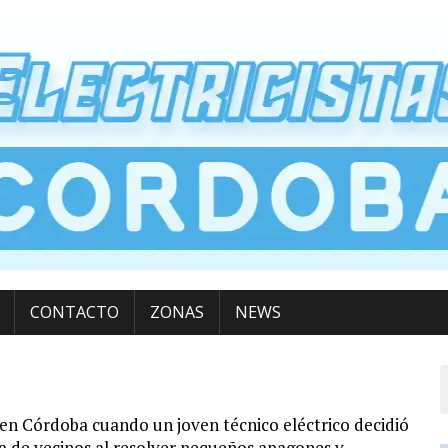
CONTACTO
ZONAS
NEWS
en Córdoba cuando un joven técnico eléctrico decidió
za de vecinos al resolver pequeños apagones y