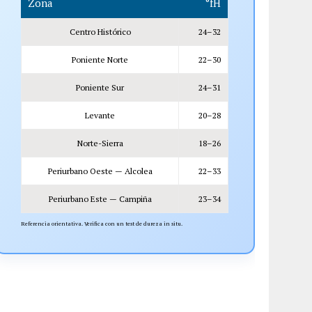
Zona
°fH
Centro Histórico
24–32
Poniente Norte
22–30
Poniente Sur
24–31
Levante
20–28
Norte-Sierra
18–26
Periurbano Oeste — Alcolea
22–33
Periurbano Este — Campiña
23–34
Referencia orientativa. Verifica con un test de dureza in situ.