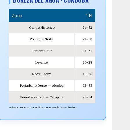
Zona
°fH
Centro Histórico
24–32
Poniente Norte
22–30
Poniente Sur
24–31
Levante
20–28
Norte-Sierra
18–26
Periurbano Oeste — Alcolea
22–33
Periurbano Este — Campiña
23–34
Referencia orientativa. Verifica con un test de dureza in situ.