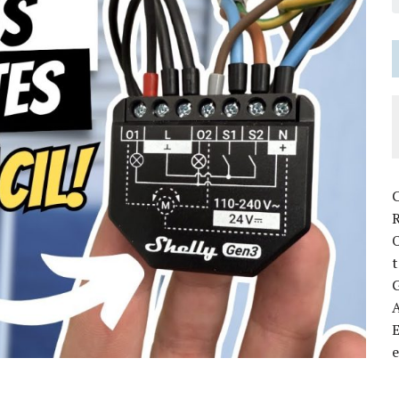
C
R
t
G
E
e