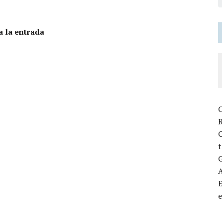
a la entrada
C
R
t
G
E
e