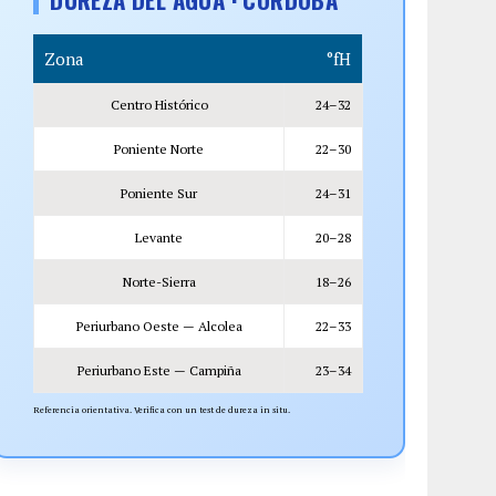
Zona
°fH
Centro Histórico
24–32
Poniente Norte
22–30
Poniente Sur
24–31
Levante
20–28
Norte-Sierra
18–26
Periurbano Oeste — Alcolea
22–33
Periurbano Este — Campiña
23–34
Referencia orientativa. Verifica con un test de dureza in situ.