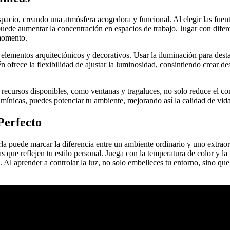
cio, creando una atmósfera acogedora y funcional. Al elegir las fuentes
a puede aumentar la concentración en espacios de trabajo. Jugar con dif
 momento.
r elementos arquitectónicos y decorativos. Usar la iluminación para dest
n ofrece la flexibilidad de ajustar la luminosidad, consintiendo crear d
s recursos disponibles, como ventanas y tragaluces, no solo reduce el c
umínicas, puedes potenciar tu ambiente, mejorando así la calidad de vida
Perfecto
la puede marcar la diferencia entre un ambiente ordinario y uno extraor
ras que reflejen tu estilo personal. Juega con la temperatura de color y la
e. Al aprender a controlar la luz, no solo embelleces tu entorno, sino qu