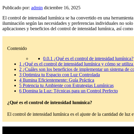
Publicado por:
admin
diciembre 16, 2025
El control de intensidad lumínica se ha convertido en una herramienta
iluminación según las necesidades y preferencias individuales no solo 
aplicaciones y beneficios del control de intensidad lumínica, así com
Contenido
0.0.1
¿Qué es el control de intensidad lumínica?
1
¿Qué es el control de intensidad lumínica y cómo se utiliz
2
¿Cuáles son los beneficios de implementar un sistema de co
3
Optimiza tu Espacio con Luz Controlada
4
Ilumina Eficientemente: Guía Práctica
5
Potencia tu Ambiente con Estrategias Lumínicas
6
Domina la Luz: Técnicas para un Control Perfecto
¿Qué es el control de intensidad lumínica?
El control de intensidad lumínica es el ajuste de la cantidad de luz 