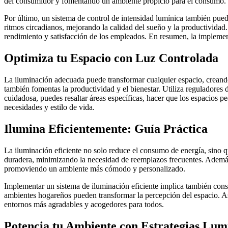
del consumidor y fomentando un ambiente propicio para el consumo.
Por último, un sistema de control de intensidad lumínica también puede
ritmos circadianos, mejorando la calidad del sueño y la productividad
rendimiento y satisfacción de los empleados. En resumen, la implement
Optimiza tu Espacio con Luz Controlada
La iluminación adecuada puede transformar cualquier espacio, creando 
también fomentas la productividad y el bienestar. Utiliza reguladores d
cuidadosa, puedes resaltar áreas específicas, hacer que los espacios pe
necesidades y estilo de vida.
Ilumina Eficientemente: Guía Práctica
La iluminación eficiente no solo reduce el consumo de energía, sino q
duradera, minimizando la necesidad de reemplazos frecuentes. Además,
promoviendo un ambiente más cómodo y personalizado.
Implementar un sistema de iluminación eficiente implica también consid
ambientes hogareños pueden transformar la percepción del espacio. Así
entornos más agradables y acogedores para todos.
Potencia tu Ambiente con Estrategias Lum