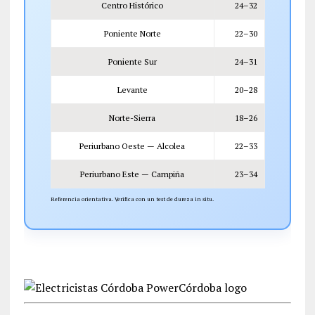
Centro Histórico
24–32
Poniente Norte
22–30
Poniente Sur
24–31
Levante
20–28
Norte-Sierra
18–26
Periurbano Oeste — Alcolea
22–33
Periurbano Este — Campiña
23–34
Referencia orientativa. Verifica con un test de dureza in situ.