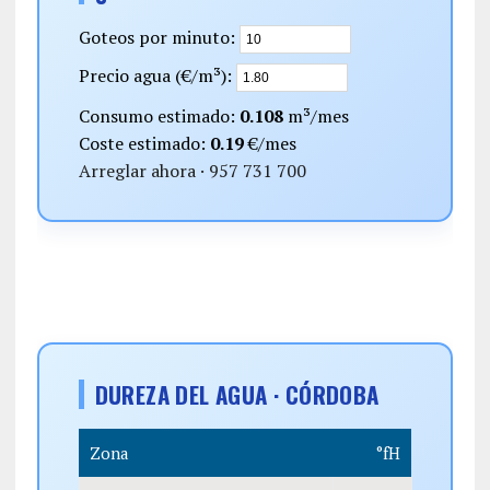
Goteos por minuto:
Precio agua (€/m³):
Consumo estimado:
0.108
m³/mes
Coste estimado:
0.19
€/mes
Arreglar ahora · 957 731 700
DUREZA DEL AGUA · CÓRDOBA
Zona
°fH