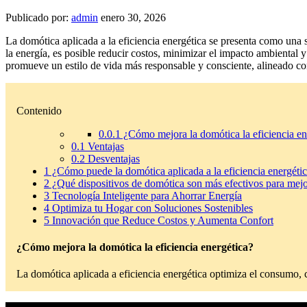
Publicado por:
admin
enero 30, 2026
La domótica aplicada a la eficiencia energética se presenta como una s
la energía, es posible reducir costos, minimizar el impacto ambiental
promueve un estilo de vida más responsable y consciente, alineado c
Contenido
0.0.1
¿Cómo mejora la domótica la eficiencia en
0.1
Ventajas
0.2
Desventajas
1
¿Cómo puede la domótica aplicada a la eficiencia energétic
2
¿Qué dispositivos de domótica son más efectivos para mejora
3
Tecnología Inteligente para Ahorrar Energía
4
Optimiza tu Hogar con Soluciones Sostenibles
5
Innovación que Reduce Costos y Aumenta Confort
¿Cómo mejora la domótica la eficiencia energética?
La domótica aplicada a eficiencia energética optimiza el consumo, c