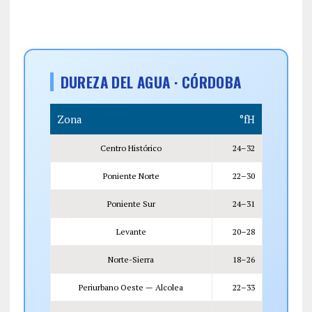
DUREZA DEL AGUA · CÓRDOBA
Zona
°fH
Centro Histórico
24–32
Poniente Norte
22–30
Poniente Sur
24–31
Levante
20–28
Norte-Sierra
18–26
Periurbano Oeste — Alcolea
22–33