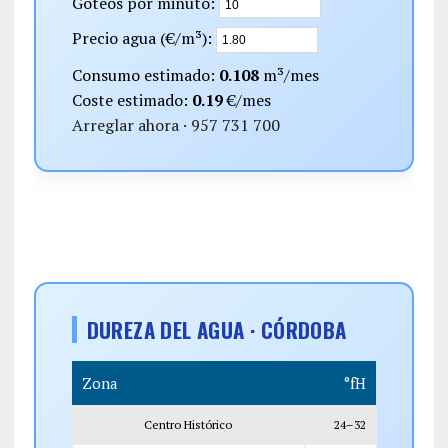
Goteos por minuto:
Precio agua (€/m³):
Consumo estimado:
0.108
m³/mes
Coste estimado:
0.19
€/mes
Arreglar ahora · 957 731 700
DUREZA DEL AGUA · CÓRDOBA
Zona
°fH
Centro Histórico
24–32