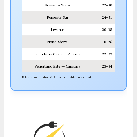
Poniente Norte
22–30
Poniente Sur
24–31
Levante
20–28
Norte-Sierra
18–26
Periurbano Oeste — Alcolea
22–33
Periurbano Este — Campiña
23–34
Referencia orientativa. Verifica con un test de dureza in situ.