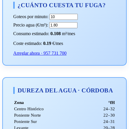
¿CUÁNTO CUESTA TU FUGA?
Goteos por minuto:
Precio agua (€/m³):
Consumo estimado:
0.108
m³/mes
Coste estimado:
0.19
€/mes
Arreglar ahora · 957 731 700
DUREZA DEL AGUA · CÓRDOBA
Zona
°fH
Centro Histórico
24–32
Poniente Norte
22–30
Poniente Sur
24–31
Levante
20–28