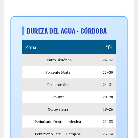
DUREZA DEL AGUA · CÓRDOBA
Zona
°fH
Centro Histórico
24–32
Poniente Norte
22–30
Poniente Sur
24–31
Levante
20–28
Norte-Sierra
18–26
Periurbano Oeste — Alcolea
22–33
Periurbano Este — Campiña
23–34