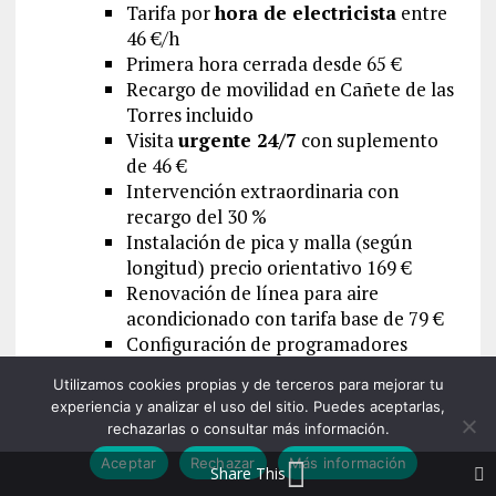
Tarifa por
hora de electricista
entre
46 €/h
Primera hora cerrada desde 65 €
Recargo de movilidad en Cañete de las
Torres incluido
Visita
urgente 24/7
con suplemento
de 46 €
Intervención extraordinaria con
recargo del 30 %
Instalación de pica y malla (según
longitud) precio orientativo 169 €
Renovación de línea para aire
acondicionado con tarifa base de 79 €
Configuración de programadores
desde 63€
Utilizamos cookies propias y de terceros para mejorar tu
Localización con
termografía
o
pinza
experiencia y analizar el uso del sitio. Puedes aceptarlas,
amperimétrica
con explicación por 74
rechazarlas o consultar más información.
€
Aceptar
Rechazar
Más información
Share This