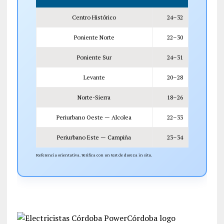
Centro Histórico
24–32
Poniente Norte
22–30
Poniente Sur
24–31
Levante
20–28
Norte-Sierra
18–26
Periurbano Oeste — Alcolea
22–33
Periurbano Este — Campiña
23–34
Referencia orientativa. Verifica con un test de dureza in situ.