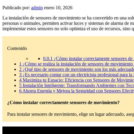
Publicado por:
admin
enero 10, 2026
La instalación de sensores de movimiento se ha convertido en una soluc
personas o animales, permiten activar luces y sistemas de alarma de
implementar estos sensores no solo optimiza el uso de recursos, sino 
Contenido
0.0.1
¿Cómo instalar correctamente sensores de
1
¿Cómo se realiza la instalación de sensores de movimiento e
2
¿Qué tipo de sensores de movimiento son los más adecuad
3
¿Es necesario contar con un electricista profesional para l
4
Maximiza tu Espacio: Eficiencia con Sensores de Movimie
5
Instalación Inteligente: Transformando Ambientes con Tec
6
Ahorra Energía y Mejora la Seguridad con Sensores Efecti
¿Cómo instalar correctamente sensores de movimiento?
Para instalar sensores de movimiento, elige un lugar adecuado, aseg