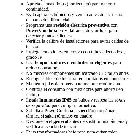
Aprieta clemas flojos (por técnico) para mejorar
continuidad.
Evita aparatos húmedos y ventila antes de usar para
disparos del diferencial.
Programa una
revisión eléctrica preventiva
con
PowerCórdoba
en Villafranca de Córdoba para
detectar puntos calientes.
Verifica la calibre de instalaciones para evitar caídas de
tensión.
Protege conexiones en terraza con tubos adecuados y
grado IP.
Usa
temporizadores
o
enchufes inteligentes
para
reducir consumo.
No mezcles componentes sin marcado CE: fallan antes.
Recoge cables sueltos para reducir daños en conectores.
Mantén rejillas de routers para mejorar rendimiento.
Controla el consumo con medidores para ahorrar en
factura.
Instala
luminarias IP65
en baños y respeta las
zonas
de seguridad
para cumplir normativa.
Solicita a PowerCórdoba inspección con cámara
térmica si saltan térmicos en cuadro.
Desconecta el
general
antes de sustituir una lámpara y
verifica ausencia de tensión.
Evita transformadores bajo ropa para evitar calor.