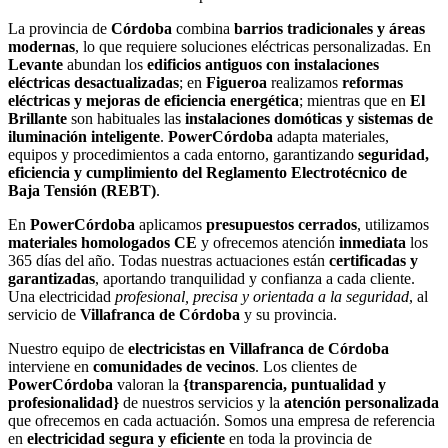
La provincia de
Córdoba
combina
barrios tradicionales y áreas
modernas
, lo que requiere soluciones eléctricas personalizadas. En
Levante
abundan los
edificios antiguos con instalaciones
eléctricas desactualizadas
; en
Figueroa
realizamos
reformas
eléctricas y mejoras de eficiencia energética
; mientras que en
El
Brillante
son habituales las
instalaciones domóticas y sistemas de
iluminación inteligente
.
PowerCórdoba
adapta materiales,
equipos y procedimientos a cada entorno, garantizando
seguridad,
eficiencia y cumplimiento del Reglamento Electrotécnico de
Baja Tensión (REBT)
.
En
PowerCórdoba
aplicamos
presupuestos cerrados
, utilizamos
materiales homologados CE
y ofrecemos atención
inmediata
los
365 días del año. Todas nuestras actuaciones están
certificadas y
garantizadas
, aportando tranquilidad y confianza a cada cliente.
Una electricidad
profesional, precisa y orientada a la seguridad
, al
servicio de
Villafranca de Córdoba
y su provincia.
Nuestro equipo de
electricistas en Villafranca de Córdoba
interviene en
comunidades de vecinos
. Los clientes de
PowerCórdoba
valoran la
{transparencia, puntualidad y
profesionalidad}
de nuestros servicios y la
atención personalizada
que ofrecemos en cada actuación. Somos una empresa de referencia
en
electricidad segura y eficiente
en toda la provincia de