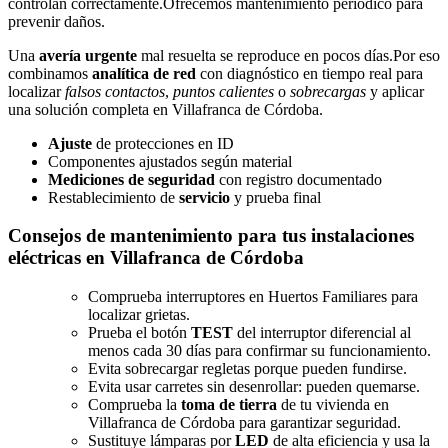
controlan correctamente.Ofrecemos mantenimiento periódico para
prevenir daños.
Una
avería urgente
mal resuelta se reproduce en pocos días.Por eso
combinamos
analítica de red
con diagnóstico en tiempo real para
localizar
falsos contactos
,
puntos calientes
o
sobrecargas
y aplicar
una solución completa en Villafranca de Córdoba.
Ajuste
de protecciones en ID
Componentes ajustados según material
Mediciones de seguridad
con registro documentado
Restablecimiento de
servicio
y prueba final
Consejos de mantenimiento para tus instalaciones
eléctricas en Villafranca de Córdoba
Comprueba interruptores en Huertos Familiares para
localizar grietas.
Prueba el botón
TEST
del interruptor diferencial al
menos cada 30 días para confirmar su funcionamiento.
Evita sobrecargar regletas porque pueden fundirse.
Evita usar carretes sin desenrollar: pueden quemarse.
Comprueba la
toma de tierra
de tu vivienda en
Villafranca de Córdoba para garantizar seguridad.
Sustituye lámparas por
LED
de alta eficiencia y usa la