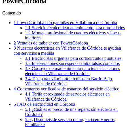
PowerCórdoba
Contenido
1
PowerCórdoba con garantías en Villafranca de Córdoba
1.1
Servicio técnico de mantenimiento para propiedades
1.2
Montaje profesional de cuadros eléctricos y líneas
interiores
2
Ventajas de trabajar con PowerCórdoba
3
Nuestros electricistas en Villafranca de Córdoba te ayudan
con servicios a medida
3.1
Electricistas urgentes para cortocircuitos puntuales
3.2
Intervenciones sin esperas contra falsos contactos
3.3
Consejos de mantenimiento para tus instalaciones
eléctricas en Villafranca de Córdoba
3.4
Tips para evitar cortocircuitos en Barrio Bajo,
Villafranca de Córdoba
4
Comentarios verificados de usuarios del servicio eléctrico
4.1
Tarifa aproximada de servicios eléctricos en
Villafranca de Córdoba
5
FAQ de electricidad en Córdoba
5.1
¿Cuál es el precio de una reparación eléctrica en
Córdoba?
5.2
¿Disponéis de servicio de urgencia en Huertos
Familiares?