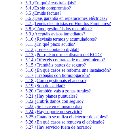
5.3
¿En qué áreas trabajáis?
5.4
¿Es sin compromiso?
5.5
¿Emitís factura?
5.6
¿Dais garantía en reparaciones eléctricas?
5.7
¿Tenéis electricistas en Huertos Familiares?
5.8
¿Cómo gestionáis los recambios?
5.9
¿Aceptáis avisos inmediatos?
5.10
¿Revisáis termos y acumuladores?
5.11
¿En qué plazo acudís?
5.12
¿Tenéis contacto digital?
5.13
¿Por qué ocurre el disparo del RCD?
5.14
¿Ofrecéis contratos de mantenimiento?
5.15
¿Tramitáis partes de seguro?
5.16
¿En qué casos se reforma una instalación?
5.17
¿Trabajáis con homologación?
5.18
¿Cómo gestionáis el acceso?
5.19
¿Son de calidad?
5.20
¿También vais a zonas rurales?
5.21
¿Hay planes puntuales?
5.22
¿Cubrís daños con seguro?
5.23
¿Se hace en el mismo día?
5.24
¿Hay soporte posservicio?
5.25
¿Cuándo se utiliza el detector de cables?
5.26
¿En qué casos se renueva el cableado?
5.27
¿Hay servicio fuera de horario?