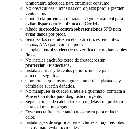
temperatura adecuada para optimizar consumo.
No obstaculices luminarias con objetos porque pierden
ventilación.
Contrata la
potencia
contratada según el uso real para
evitar disparos en Villafranca de Córdoba.
Añade
protección contra sobretensiones
SPD para
evitar daños por picos.
Señaliza los
circuitos
en el cuadro (luces, enchufes,
cocina, A/A) para cortar rápido.
Limpia el
cuadro eléctrico
y verifica que no hay cables
flojos.
No instales enchufes cerca de fregaderos sin
protección IP
adecuada.
Instala alarmas y testéalos periódicamente para
aumentar seguridad.
Comprueba que los mangueras no estén aplastados y
cámbialos si están dañados.
No manipules el cuadro si huele a quemado: contacta a
PowerCórdoba
para diagnóstico urgente.
Separa cargas de calefactores en regletas con protección
para evitar sobrecargas.
Desconecta fuentes cuando no se usen para reducir
calor.
Instala tapas de seguridad en enchufes si hay mascotas
en casa para evitar accidentes.