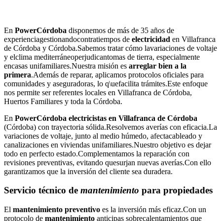
En
PowerCórdoba
disponemos de más de 35 años de
experienciagestionandocontratiempos de
electricidad
en Villafranca
de Córdoba y Córdoba.Sabemos tratar cómo lavariaciones de voltaje
y elclima mediterráneoperjudicantomas de tierra, especialmente
encasas unifamiliares.Nuestra misión es
arreglar bien a la
primera
.Además de reparar, aplicamos protocolos oficiales para
comunidades y aseguradoras, lo q\uefacilita trámites.Este enfoque
nos permite ser referentes locales en Villafranca de Córdoba,
Huertos Familiares y toda la Córdoba.
En
PowerCórdoba
electricistas en Villafranca de Córdoba
(Córdoba) con trayectoria sólida.Resolvemos averías con eficacia.La
variaciones de voltaje, junto al medio húmedo, afectacableado y
canalizaciones en viviendas unifamiliares.Nuestro objetivo es dejar
todo en perfecto estado.Complementamos la reparación con
revisiones preventivas, evitando quesurjan nuevas averías.Con ello
garantizamos que la inversión del cliente sea duradera.
Servicio técnico de
mantenimiento
para propiedades
El
mantenimiento preventivo
es la inversión más eficaz.Con un
protocolo de
mantenimiento
anticipas sobrecalentamientos que