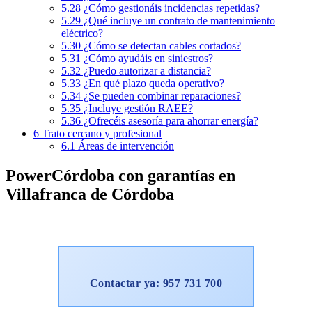
5.28
¿Cómo gestionáis incidencias repetidas?
5.29
¿Qué incluye un contrato de mantenimiento
eléctrico?
5.30
¿Cómo se detectan cables cortados?
5.31
¿Cómo ayudáis en siniestros?
5.32
¿Puedo autorizar a distancia?
5.33
¿En qué plazo queda operativo?
5.34
¿Se pueden combinar reparaciones?
5.35
¿Incluye gestión RAEE?
5.36
¿Ofrecéis asesoría para ahorrar energía?
6
Trato cercano y profesional
6.1
Áreas de intervención
PowerCórdoba con garantías en
Villafranca de Córdoba
Contactar ya: 957 731 700